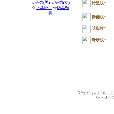
☆
头饰(男)
☆
头饰(女)
始皇杖
*
☆
防具护手
☆
防具鞋
类
秦俑杖
*
明应杖
*
奇珍杖
*
关于17173
|
人才招聘
|
广告
Copyright © 20