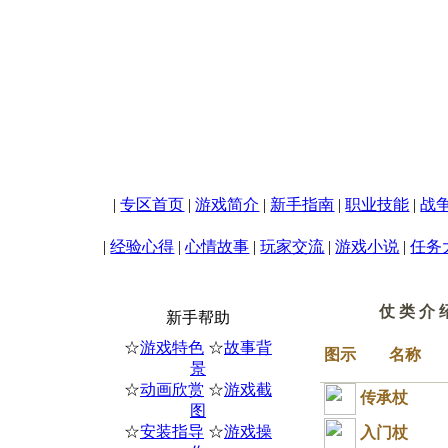
|
专区首页
|
游戏简介
|
新手指南
|
职业技能
|
战
|
经验心得
|
心情故事
|
玩家交流
|
游戏小说
|
任务
仗 类 介 
新手帮助
☆
游戏特色
☆
故事背
图示
名称
景
☆
动画欣赏
☆
游戏截
传承杖
图
☆
安装指导
☆
游戏操
入门杖