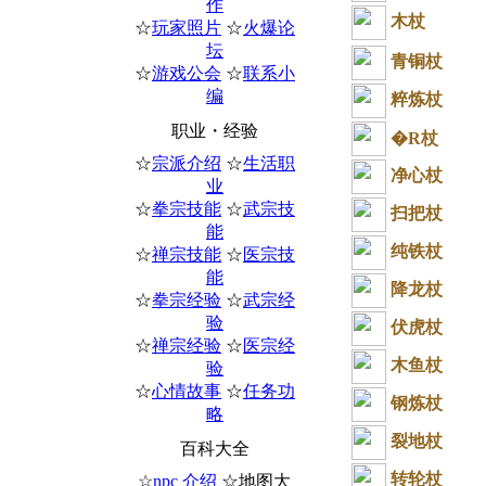
作
木杖
☆
玩家照片
☆
火爆论
坛
青铜杖
☆
游戏公会
☆
联系小
编
粹炼杖
职业・经验
�R杖
☆
宗派介绍
☆
生活职
净心杖
业
☆
拳宗技能
☆
武宗技
扫把杖
能
纯铁杖
☆
禅宗技能
☆
医宗技
能
降龙杖
☆
拳宗经验
☆
武宗经
验
伏虎杖
☆
禅宗经验
☆
医宗经
木鱼杖
验
☆
心情故事
☆
任务功
钢炼杖
略
裂地杖
百科大全
转轮杖
☆
npc 介绍
☆地图大