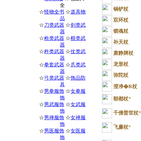
全
锅铲杖
☆
怪物全书
☆
道具物
品
双环杖
☆
刀类武器
☆
剑类武
锁魂杖
器
☆
枪类武器
☆
棍类武
补天杖
器
☆
杵类武器
☆
仗类武
肃静牌杖
器
龙形杖
☆
拳套武器
☆
爪类武
器
弥陀杖
☆
弓类武器
☆
饰品防
具
澄净�R杖
☆
男拳服饰
☆
女拳服
饰
朝都杖
*
☆
男武服饰
☆
女武服
饰
千佛普世杖
*
☆
男禅服饰
☆
女禅服
饰
飞廉杖
*
☆
男医服饰
☆
女医服
饰