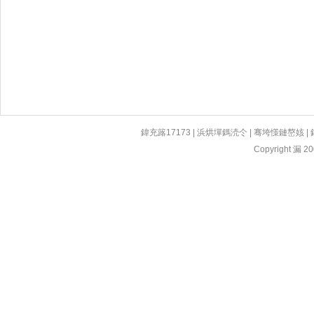
鍏充簬17173
|
浜烘墠鎷涜仒
|
骞垮憡鏈嶅姟
|
Copyright 漏 200