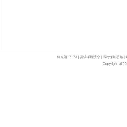
鍏充簬17173
|
浜烘墠鎷涜仒
|
骞垮憡鏈嶅姟
|
Copyright 漏 200