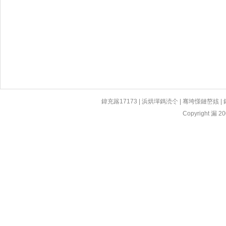
鍏充簬17173
|
浜烘墠鎷涜仒
|
骞垮憡鏈嶅姟
|
Copyright 漏 200