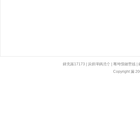
鍏充簬17173
|
浜烘墠鎷涜仒
|
骞垮憡鏈嶅姟
|
Copyright 漏 200