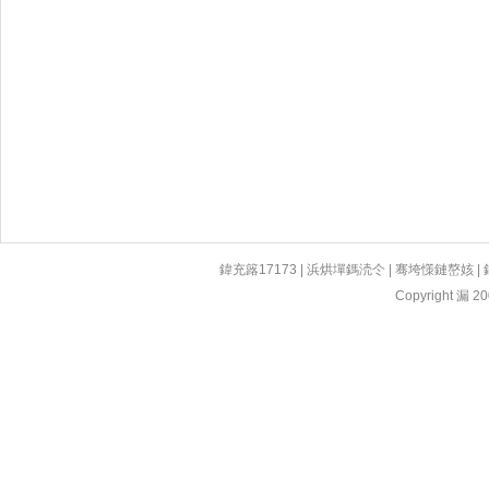
鍏充簬17173
|
浜烘墠鎷涜仒
|
骞垮憡鏈嶅姟
|
Copyright 漏 200