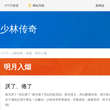
17173首页
网站导航
新网游
少林传奇
17173
>
少林传奇
>
标签：明月入烟
明月入烟
厌了、倦了
因为厌了~所以倦了~因为倦了所以到处觅找。因为侠义，所以酷爱武侠。因为喜
在干涸的沙漠中看见一点嫩绿―少林传奇带着激动，伴着喜悦，随着等待，终于在探
细]