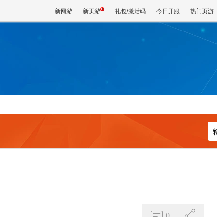
新网游
新页游
礼包/激活码
今日开服
热门页游
魔兽
天堂
王权与
0