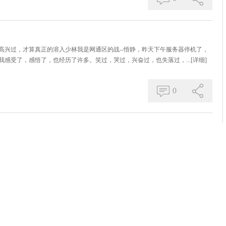
高兴过，才算真正的溶入少林我是网通区的战--悟静，昨天下午服务器停机了，
我感受了，感悟了，也经历了许多。笑过，哭过，兴奋过，也失落过，...
[详细]
0