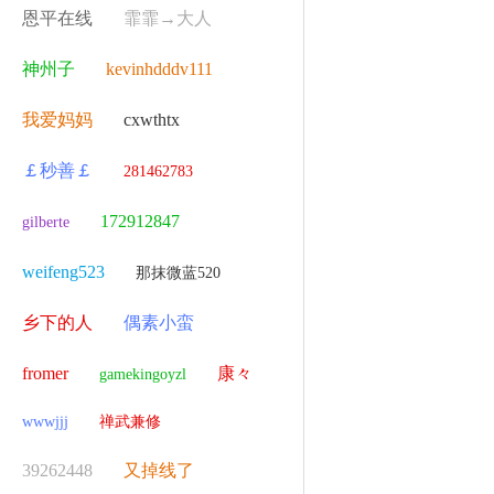
恩平在线
霏霏→大人
神州子
kevinhdddv111
我爱妈妈
cxwthtx
￡秒善￡
281462783
172912847
gilberte
weifeng523
那抹微蓝520
乡下的人
偶素小蛮
fromer
康々
gamekingoyzl
wwwjjj
禅武兼修
39262448
又掉线了