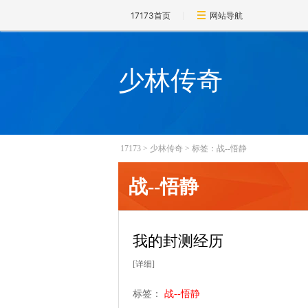
17173首页
网站导航
少林传奇
17173
>
少林传奇
>
标签：战--悟静
战--悟静
我的封测经历
[详细]
标签：
战--悟静